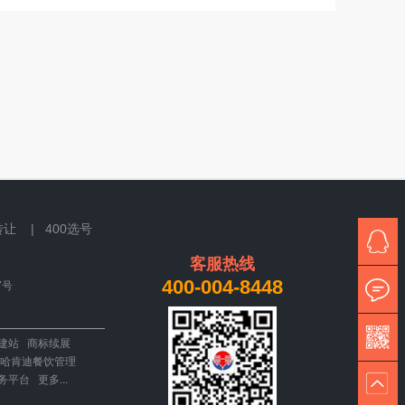
转让 |
400选号
客服热线
400-004-8448
7号
建站
商标续展
哈肯迪餐饮管理
务平台
更多...