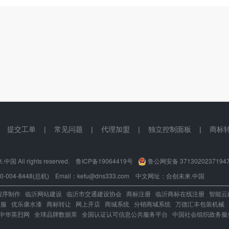
|
提交工单
|
常见问题
|
代理加盟
|
独立控制面板
|
商标
国 All rights reserved.
鲁ICP备19064419号
鲁公网安备 3713020237194
004-8448(总机) Email：kefu@dns333.com 中文网址：
合创未来.中国
程序制作
临沂网站建设
临沂市交通建设协会
商标注册
临沂商标在线注册
智能云
企服
优乐康水漆
商标转让
网上开店
商城系统
分销商城系统
万德汇丰包装机械
中华英烈网
全球品牌数据库
全国认证认可信息公共服务平台
中国社会组织政务服