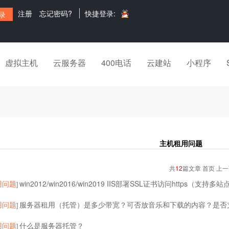
注册
忘记密码?
快捷登录:
虚拟主机
云服务器
400电话
云建站
小程序
主机租用问题
共
12
篇文章 首页 上
用问题
win2012/win2016/win2019 IIS部署SSL证书访问https（支持多站
]
用问题
服务器租用（托管）是多少带宽？可否放音乐和下载的内容？是否
]
用问题
什么是服务器托管？
]