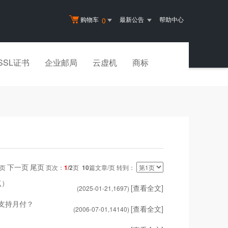
购物车
最新公告
帮助中心
0
SSL证书
企业邮局
云虚机
商标
下一页
尾页
一页
页次：
1
/2
页
10
篇文章/页 转到：
点）
[查看全文]
(2025-01-21,
1697
)
支持月付？
[查看全文]
(2006-07-01,
14140
)