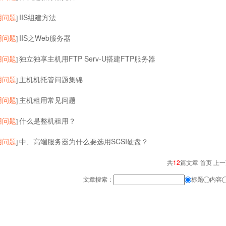
用问题
IIS组建方法
]
用问题
IIS之Web服务器
]
用问题
独立独享主机用FTP Serv-U搭建FTP服务器
]
用问题
主机机托管问题集锦
]
用问题
主机租用常见问题
]
用问题
什么是整机租用？
]
用问题
中、高端服务器为什么要选用SCSI硬盘？
]
共
12
篇文章 首页 上
文章搜索：
标题
内容