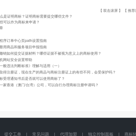
【 双击滚屏 】 【
推荐
么是证明商标？证明商标需要提交哪些文件？
些可以作为商标来申请？
章
程序订单中心页path设置指南
册用商品和服务项目申报指南
撤销如何提交证据材料？哪些证据不被视为意义上的商标使用？
机网站安全设置帮助
一般违法判断标准》理解与适用（一）
取得注册证，现在生产的商品与商标注册证上的有些不同，会受保护吗？
标受理通知书后是否就可以使用商标了？
一家香港（澳门/台湾）公司，可以自行办理商标注册申请吗？
|
提交工单
|
常见问题
|
代理加盟
|
独立控制面板
|
商标