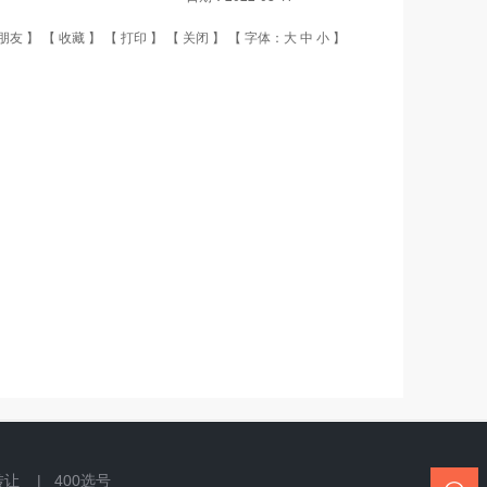
朋友
】 【
收藏
】 【
打印
】 【
关闭
】 【 字体：
大
中
小
】
转让 |
400选号