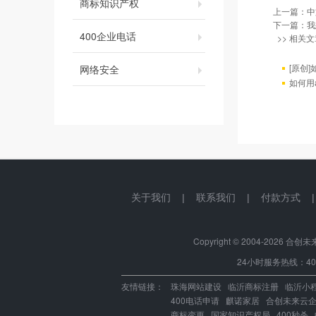
商标知识产权
上一篇：
中
下一篇：
我
400企业电话
>> 相关文
[原创]
网络安全
如何用a
关于我们
|
联系我们
|
付款方式
Copyright © 2004-
2026 合创未来.中
24小时服务热线：400-
友情链接：
珠海网站建设
临沂商标注册
临沂小
400电话申请
麒诺家居
合创未来云
商标变更
国家知识产权局
400秒杀