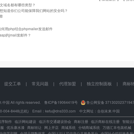
文域名都有哪些类型？
想知道你们公司能保障我们网站的安全吗？
章
如何用php结合phpmailer发送邮件
sp的jmail发邮件？
|
提交工单
|
常见问题
|
代理加盟
|
独立控制面板
|
商标
国 All rights reserved.
鲁ICP备19064419号
鲁公网安备 3713020237194
004-8448(总机) Email：kefu@dns333.com 中文网址：
合创未来.中国
程序制作
临沂网站建设
临沂市交通建设协会
商标注册
临沂商标在线注册
智能云
企服
优乐康水漆
商标转让
网上开店
商城系统
分销商城系统
万德汇丰包装机械
中华英烈网
全球品牌数据库
全国认证认可信息公共服务平台
中国社会组织政务服