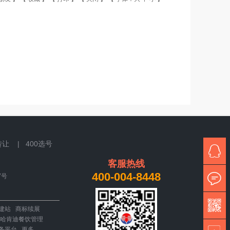
转让 |
400选号
客服热线
400-004-8448
7号
建站
商标续展
哈肯迪餐饮管理
务平台
更多...