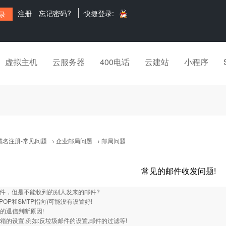
注册
忘记密码?
快捷登录:
虚拟主机
云服务器
400电话
云建站
小程序
域名注册-常见问题
→
企业邮局问题
→ 邮局问题
常见的邮件收发问题!
邮件，但是不能收到的别人发来的邮件?
(POP和SMTP指向)可能没有设置好!
方的退信判断原因!
邮箱的设置,例如:反垃圾邮件的设置,邮件的过滤等!