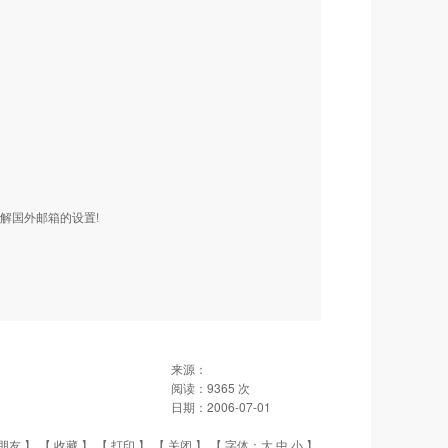
解国外邮箱的设置!
来源：
阅读：
9365
次
日期：
2006-07-01
朋友
】 【
收藏
】 【
打印
】 【
关闭
】 【 字体：
大
中
小
】