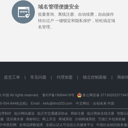
域名管理便捷安全
批量查询、离线注册、自动续费，自由操作
转出过户 一键锁定和隐私保护，轻松搞定域
名管理。
|
提交工单
|
常见问题
|
代理加盟
|
独立控制面板
|
商标
国 All rights reserved.
鲁ICP备19064419号
鲁公网安备 3713020237194
004-8448(总机) Email：kefu@dns333.com 中文网址：
合创未来.中国
程序制作
临沂网站建设
临沂市交通建设协会
商标注册
临沂商标在线注册
智能云
企服
优乐康水漆
商标转让
网上开店
商城系统
分销商城系统
万德汇丰包装机械
中华英烈网
全球品牌数据库
全国认证认可信息公共服务平台
中国社会组织政务服