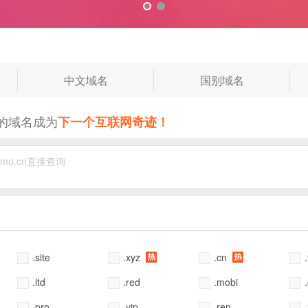
◆
◆
◆
中文域名
国别域名
的域名成为
下一个互联网奇迹！
.site
.xyz
.cn
.ltd
.red
.mobi
.pro
.vip
.ren