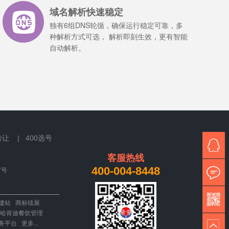
域名解析快速稳定
独有6组DNS轮循，确保运行稳定可靠，多
种解析方式可选， 解析即刻生效，更有智能
自动解析。
转让 |
400选号
客服热线
400-004-8448
7号
建站
商标续展
哈肯迪餐饮管理
务平台
更多...