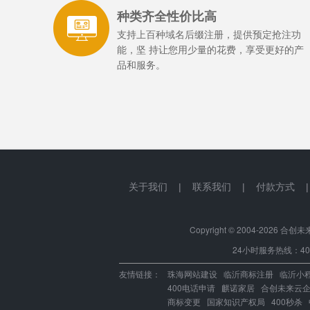
种类齐全性价比高
支持上百种域名后缀注册，提供预定抢注功
能，坚 持让您用少量的花费，享受更好的产
品和服务。
关于我们
|
联系我们
|
付款方式
Copyright © 2004-
2026 合创未来.中
24小时服务热线：400-
友情链接：
珠海网站建设
临沂商标注册
临沂小
400电话申请
麒诺家居
合创未来云
商标变更
国家知识产权局
400秒杀