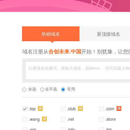
热销域名
新顶级域名
域名注册从
开始！别犹豫，让您
合创未来.中国
全选
全不选
常用
.top
.club
.com
.wang
.net
.store
.org
.info
.biz