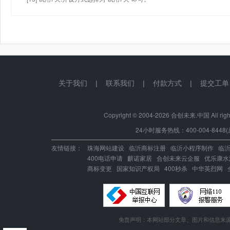
关于我们
|
联系我们
|
付款方式
|
提交工单
Copyright © 2004-
2026 合创未来.中国 All right
24小时服务热线：400-004-8448(
友情链接：
珠海网站建设
临沂商标注册
临沂小程序制作
临
400电话申请
麒诺家居
合创未来云企服
优乐康水
商标变更
国家知识产权局
400秒杀
中华英烈网
免责声明：本网站部分文章、图片和信息来源