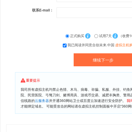
联系E-mail：
正式购买
试用7天
（收费1
我已阅读并同意合创未来.中国
虚拟主机
重要提示
我司所有虚拟主机均禁止色情、木马、病毒、诈骗、私服、外挂、钓鱼
院、民营医院、弓驽刀剑、赌博用具、游戏币交易、减肥丰胸类、警用
信线路的
云服务器
并开通360网站卫士或百度云加速进行安全防护。
我
才能绑定域名。 可能受攻击的网站请在虚拟主机控制面板中开启“360网