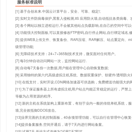
服务标准说明
[1] 基于合创未来.中国云计算平台，安全、可靠、稳定!;
[2] 实时文件防病毒保护,黑客入侵检测,IIS 应用防火墙,自动抵抗各类病毒、
[3] 各个网站以独立进程运行,不会被其他站点负载影响,在自己的空间中可以使用
[4] 功能强大控制面板,可以直接修改FTP密码,自行停止网站,自行绑定域名,
[5] 提供WEB上传文件、恢复备份、RAR压缩、RAR解压、站点重定向
级管理功能;
[6] 无障碍技术支持：24×7×365制技术支持，微笑面对任何用户。
[7] 每3分钟自动访问网站一次，监控网站运行.
[8] 自动每7天备份一次数据,用户能在管理中心自助恢复数据;
[9] 采用独特的第六代高级虚拟主机系统、数据双重保护、软硬件/透明防火
[10] 在线支付，实时开设,CDN网络加速器可供选购，免费赠送功能强大
[11] 为了保证服务器上所有虚拟主机用户站点均能正常稳定的运行，严禁上
等极为占用资源的程序。
[12] 新的主机在系统架构上重新布置，有别于业内一般的传统单机系统，
墙,完全效抵御DDOS攻击。
[13]业界完善的主机控制面板，40余项管理功能，可以自行在管理中心恢
[14]提供备案服务,空间开通后，请于7天内进行网站备案。
[15] 试用7天.开设方式选择为"试用7天"即可。