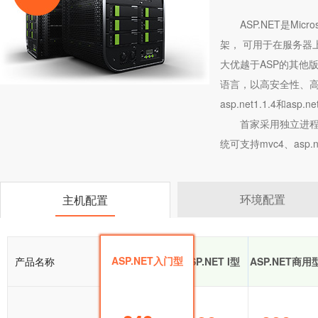
ASP.NET是Mic
架， 可用于在服务器上
大优越于ASP的其他版
语言，以高安全性、高
asp.net1.1.4和asp.net
首家采用独立进程
统可支持mvc4、asp.ne
环境配置
主机配置
ASP.NET入门型
产品名称
ASP.NET入门型
ASP.NET I型
ASP.NET商用