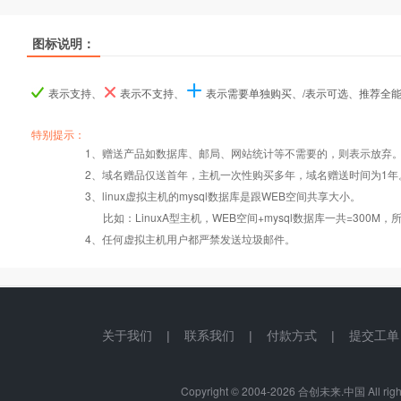
图标说明：
产品名称
产品名称
产品名称
ASP.NET入门型
ASP.NET入门型
ASP.NET入门型
ASP.NET I型
ASP.NET I型
ASP.NET I型
ASP.NET商用
ASP.NET商用
ASP.NET商用
表示支持、
表示不支持、
表示需要单独购买、/表示可选、推荐全
产品编号
产品编号
产品编号
a001
a001
a001
b019
b019
b019
b020
b020
b020
特别提示：
1、赠送产品如数据库、邮局、网站统计等不需要的，则表示放弃
2、域名赠品仅送首年，主机一次性购买多年，域名赠送时间为1年
操作系统
设置首页
数据定期备份
Windows2008
Windows2008
Windows2008
3、linux虚拟主机的mysql数据库是跟WEB空间共享大小。
比如：LinuxA型主机，WEB空间+mysql数据库一共=3
PHP
错误页面定义
数据自助恢复
4、任何虚拟主机用户都严禁发送垃圾邮件。
ASP
rar在线压缩
10重安全保障
关于我们
|
联系我们
|
付款方式
|
提交工单
ASP.net
免费预装软件
千兆防火墙系统
Copyright © 2004-
2026 合创未来.中国 All right