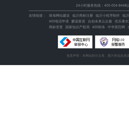
MSSQL
24小时服务热线：400-004-8448(
版本：2000/2005/
Urlrewrite
QQ全球免费电话
2008/2012
友情链接：
珠海网站建设
临沂商标注册
临沂小程序制作
临
400电话申请
麒诺家居
合创未来云企服
优乐康水
MySQL
24x7x365
商标变更
国家知识产权局
400秒杀
中华英烈网
流量分析
版本:5.1/5.6
在线有问必答
24x7x365
Access数据库
访问统计
电话技术支持
免责声明：本网站部分文章、图片和信息来源
memcached
日志自助下载
Redis
360攻击防护
zend
百度云加速