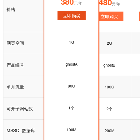
380
380
480
元/年
元/年
元/年
价格
立即购买
立即购买
立即购买
1G
网页空间
1G
2G
ghostA
产品编号
ghostA
ghostB
80G
单月流量
80G
100G
1个
可开子网站数
1个
2个
100M
MSSQL数据库
100M
200M