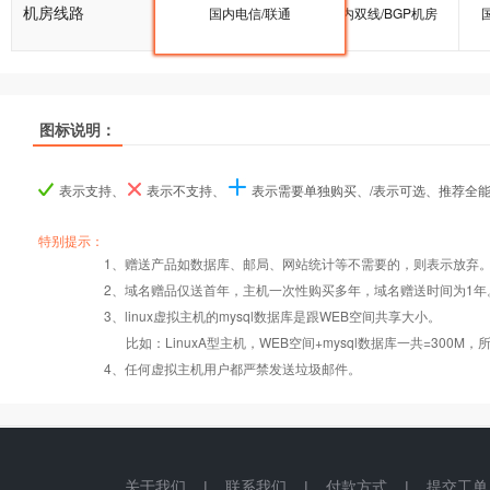
机房线路
国内双线/BGP机房
国内电信/联通
国内双线/BGP机房
推荐
推荐
推荐
图标说明：
产品名称
产品名称
产品名称
超G-A型
超G-A型
超G-A型
超G-B型
超G-B型
超G-B型
表示支持、
表示不支持、
表示需要单独购买、/表示可选、推荐全
产品编号
产品编号
产品编号
ghostA
ghostA
ghostA
ghostB
ghostB
ghostB
特别提示：
1、赠送产品如数据库、邮局、网站统计等不需要的，则表示放弃
Windows2008/
Windows2008/
2、域名赠品仅送首年，主机一次性购买多年，域名赠送时间为1年
操作系统
设置首页
数据定期备份
Linux
Linux
3、linux虚拟主机的mysql数据库是跟WEB空间共享大小。
比如：LinuxA型主机，WEB空间+mysql数据库一共=3
PHP
错误页面定义
数据自助恢复
4、任何虚拟主机用户都严禁发送垃圾邮件。
Asp
rar在线压缩
10重安全保障
关于我们
|
联系我们
|
付款方式
|
提交工单