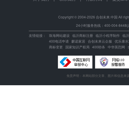
ASP.net
免费预装软件
千兆防火墙系统
Copyright © 2004-
2026 合创未来.中国 All right
MSSQL
24小时服务热线：400-004-8448(
版本：2000/2005/
Urlrewrite
QQ全球免费电话
2008/2012
友情链接：
珠海网站建设
临沂商标注册
临沂小程序制作
临
400电话申请
麒诺家居
合创未来云企服
优乐康水
MySQL
24x7x365
商标变更
国家知识产权局
400秒杀
中华英烈网
流量分析
版本:5.1/5.6
在线有问必答
24x7x365
Access数据库
访问统计
电话技术支持
免责声明：本网站部分文章、图片和信息来源
memcached
日志自助下载
Redis
360攻击防护