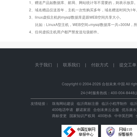
1、赠送产品如数据库、邮局、网站统计等不需要的，则表示放弃
Windows2008/
Windows2008/
Windows2008/
Win
2、域名赠品仅送首年，主机一次性购买多年，域名赠送时间为1年
操作系统
设置首页
数据定期备份
Linux
Linux
Linux
3、linux虚拟主机的mysql数据库是跟WEB空间共享大小。
比如：LinuxA型主机，WEB空间+mysql数据库一共=3
PHP
错误页面定义
数据自助恢复
4、任何虚拟主机用户都严禁发送垃圾邮件。
ASP
rar在线压缩
10重安全保障
关于我们
|
联系我们
|
付款方式
|
提交工单
ASP.net
免费预装软件
千兆防火墙系统
Copyright © 2004-
2026 合创未来.中国 All right
MSSQL
24小时服务热线：400-004-8448(
版本:2000/2005/
Urlrewrite
QQ全球免费电话
2008/2012
友情链接：
珠海网站建设
临沂商标注册
临沂小程序制作
临
400电话申请
麒诺家居
合创未来云企服
优乐康水
MySQL
24x7x365
商标变更
国家知识产权局
400秒杀
中华英烈网
流量分析
版本:5.1/5.6
在线有问必答
24x7x365