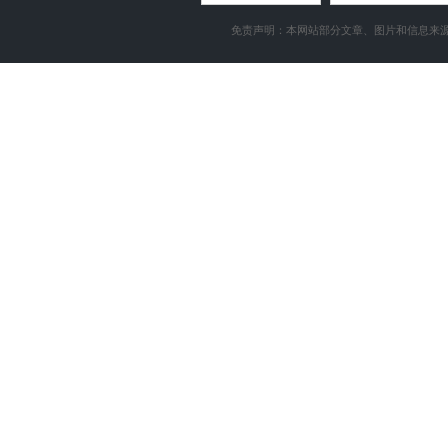
Access数据库
访问统计
电话技术支持
免责声明：本网站部分文章、图片和信息来源
memcached
日志自助下载
Redis
控制面板演示
演示
演示
演示
zend
Jmail
Gzip压缩
图片组件