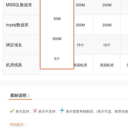
MSSQL数据库
50M
200M
200M
50M
mysql数据库
100M
200M
200M
500M
绑定域名
15个
15个
15个
5个
机房线路
美国机房
美国机房
美国机房
图标说明：
产品名称
产品名称
产品名称
美国入门型
美国入门型
美国入门型
美国普及型
美国普及型
美国普及型
美国企业型
美国企业型
美国企业型
美
美
美
表示支持、
表示不支持、
表示需要单独购买、/表示可选、推荐全
产品编号
产品编号
产品编号
M000
M000
M000
M001
M001
M001
M002
M002
M002
特别提示：